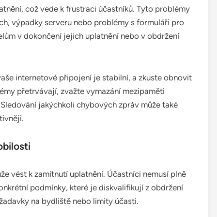
nění, což vede k frustraci účastníků. Tyto problémy
h, výpadky serveru nebo problémy s formuláři pro
lům v dokončení jejich uplatnění nebo v obdržení
aše internetové připojení je stabilní, a zkuste obnovit
lémy přetrvávají, zvažte vymazání mezipaměti
. Sledování jakýchkoli chybových zpráv může také
ivněji.
bilosti
že vést k zamítnutí uplatnění. Účastníci nemusí plně
rétní podmínky, které je diskvalifikují z obdržení
adavky na bydliště nebo limity účasti.