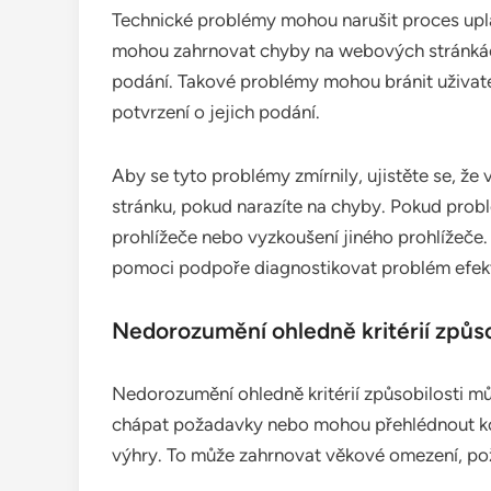
Technické problémy mohou narušit proces uplat
mohou zahrnovat chyby na webových stránkác
podání. Takové problémy mohou bránit uživate
potvrzení o jejich podání.
Aby se tyto problémy zmírnily, ujistěte se, že v
stránku, pokud narazíte na chyby. Pokud prob
prohlížeče nebo vyzkoušení jiného prohlížeče
pomoci podpoře diagnostikovat problém efekt
Nedorozumění ohledně kritérií způso
Nedorozumění ohledně kritérií způsobilosti mů
chápat požadavky nebo mohou přehlédnout konk
výhry. To může zahrnovat věkové omezení, pož