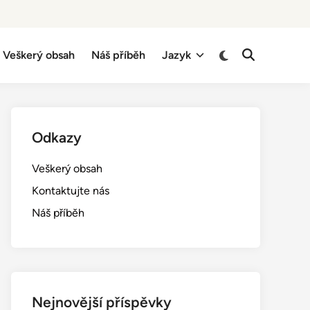
Switch
Veškerý obsah
Náš příběh
Jazyk
Open
to
Search
dark
mode
Odkazy
Veškerý obsah
Kontaktujte nás
Náš příběh
Nejnovější příspěvky