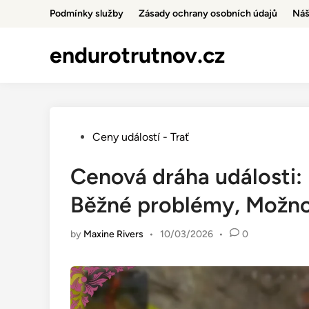
Skip
Podmínky služby
Zásady ochrany osobních údajů
Náš
to
content
endurotrutnov.cz
Posted
Ceny událostí - Trať
in
Cenová dráha události:
Běžné problémy, Možno
by
Maxine Rivers
•
10/03/2026
•
0