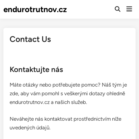
Skip
endurotrutnov.cz
Mai
to
Open
Men
Search
content
Contact Us
Kontaktujte nás
Máte otázky nebo potřebujete pomoc? Náš tým je
zde, aby vám pomohl s veškerými dotazy ohledně
endurotrutnov.cz a našich služeb.
Neváhejte nás kontaktovat prostřednictvím níže
uvedených údajů.